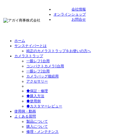
会社情報
オンラインショップ
お問合せ
ホーム
サンスナイパーとは
純正のカメラストラップをお使いの方へ
カメラストラップ
一眼レフ1台用
コンパクトカメラ1台用
一眼レフ2台用
カメラバッグ接続用
アクセサリー
◆保証・修理
◆購入方法
◆使用例
◆カスタマーレビュー
使用例・動画
よくある質問
製品について
購入について
修理・メンテナンス