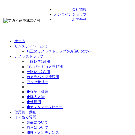
会社情報
オンラインショップ
お問合せ
ホーム
サンスナイパーとは
純正のカメラストラップをお使いの方へ
カメラストラップ
一眼レフ1台用
コンパクトカメラ1台用
一眼レフ2台用
カメラバッグ接続用
アクセサリー
◆保証・修理
◆購入方法
◆使用例
◆カスタマーレビュー
使用例・動画
よくある質問
製品について
購入について
修理・メンテナンス