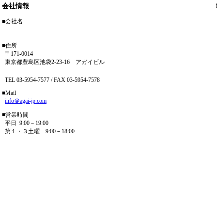
会社情報
■会社名
アガイ商事株式会社
■住所
〒171-0014
東京都豊島区池袋2-23-16 アガイビル
フリーダイヤル 0120-862-886
TEL 03-5954-7577 / FAX 03-5954-7578
■Mail
info＠agai-jp.com
■営業時間
平日 9:00－19:00
第１・３土曜 9:00－18:00