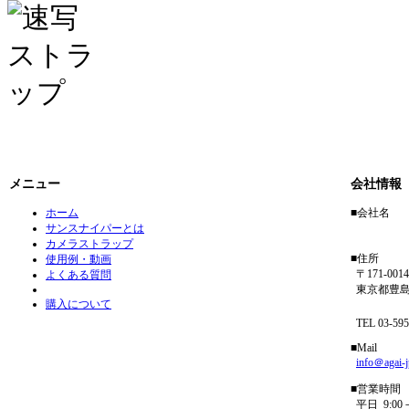
メニュー
会社情報
ホーム
■会社名
サンスナイパーとは
アガイ
カメラストラップ
■住所
使用例・動画
〒171-0014
よくある質問
東京都豊島区
購入について
フリーダイ
TEL 03-5954
■Mail
info＠agai-
■営業時間
平日 9:00－