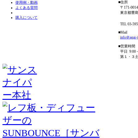
■住所
使用例・動画
〒171-0014
よくある質問
東京都豊島区
購入について
フリーダイ
TEL 03-5954
■Mail
info＠agai-
■営業時間
平日 9:00－
第１・３土曜 